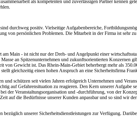
Zusammenarbeit als kompetenten und zuverlässigen Partner kennen gelern
hlen.
en sind durchweg positiv. Vielseitige Aufgabenbereiche, Fortbildungsmö
gung von persönlichen Problemen. Die Mitarbeit in der Firma ist sehr z
am Main - ist nicht nur der Dreh- und Angelpunkt einer wirtschaftsst
e Masse an Spitzenunternehmen und zukunftsorientierten Konzernen gib
weit von Gewicht ist. Das Rhein-Main-Gebiet beherbergt mehr als 350.
tellt gleichzeitig einen hohen Anspruch an eine Sicherheitsfirma Frank
 und schützen seit vielen Jahren erfolgreich Unternehmen und Veranst
richtig auf Gefahrensituation zu reagieren. Den Kern unserer Aufgabe 
i der Veranstaltungsorganisation und -durchführung, von der Konzepti
Zeit auf die Bedürfnisse unserer Kunden anpassbar und so sind wir der 
gen bezüglich unserer Sicherheitsdienstleistungen zur Verfügung. Darüb