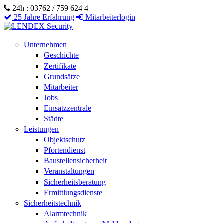
Direkt zum Inhalt
24h : 03762 / 759 624 4
25 Jahre Erfahrung
Mitarbeiterlogin
Unternehmen
Geschichte
Zertifikate
Grundsätze
Mitarbeiter
Jobs
Einsatzzentrale
Städte
Leistungen
Objektschutz
Pfortendienst
Baustellensicherheit
Veranstaltungen
Sicherheitsberatung
Ermittlungsdienste
Sicherheitstechnik
Alarmtechnik