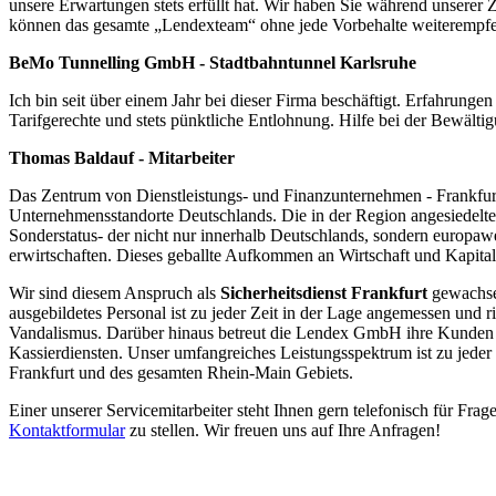
unsere Erwartungen stets erfüllt hat. Wir haben Sie während unserer 
können das gesamte „Lendexteam“ ohne jede Vorbehalte weiterempfe
BeMo Tunnelling GmbH - Stadtbahntunnel Karlsruhe
Ich bin seit über einem Jahr bei dieser Firma beschäftigt. Erfahrung
Tarifgerechte und stets pünktliche Entlohnung. Hilfe bei der Bewälti
Thomas Baldauf - Mitarbeiter
Das Zentrum von Dienstleistungs- und Finanzunternehmen - Frankfurt 
Unternehmensstandorte Deutschlands. Die in der Region angesiedelt
Sonderstatus- der nicht nur innerhalb Deutschlands, sondern europa
erwirtschaften. Dieses geballte Aufkommen an Wirtschaft und Kapital s
Wir sind diesem Anspruch als
Sicherheitsdienst Frankfurt
gewachsen
ausgebildetes Personal ist zu jeder Zeit in der Lage angemessen und 
Vandalismus. Darüber hinaus betreut die Lendex GmbH ihre Kunden be
Kassierdiensten. Unser umfangreiches Leistungsspektrum ist zu jeder 
Frankfurt und des gesamten Rhein-Main Gebiets.
Einer unserer Servicemitarbeiter steht Ihnen gern telefonisch für Fra
Kontaktformular
zu stellen. Wir freuen uns auf Ihre Anfragen!